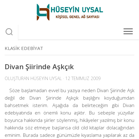
Skip
to
content
KLASIK EDEBIYAT
Divan Şiirinde Aşkçık
OLUŞTURAN
HÜSEYIN UYSAL
· 12 TEMMUZ 2009
Söze başlamadan evvel bu yazıya neden Divan Şiirinde Aşk
değil de Divan Şiirinde Aşkçık başlığını koyduğumdan
bahsetmek isterim. Aşağıda da belirteceğim gibi Divan
edebiyatında en önemli konu aşktır. Bu sebeple yüzyıllar
boyunca hakkında şiirler söylenmiş, hikâyeler yazılmış bir konu
hakkında söz etmeye başlansa cild cild kitaplar dolacağından
eminim. Burada sadece günümüzle kıyaslama yapılarak az da