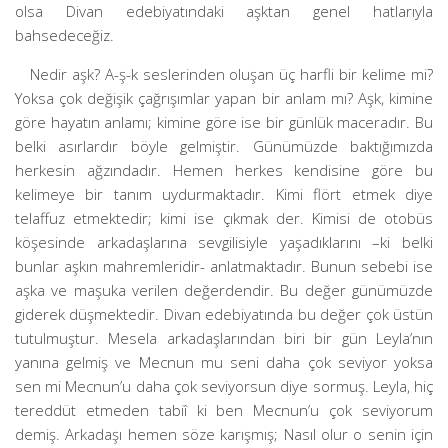
olsa Divan edebiyatındaki aşktan genel hatlarıyla
bahsedeceğiz.
Nedir aşk? A-ş-k seslerinden oluşan üç harfli bir kelime mi?
Yoksa çok değişik çağrışımlar yapan bir anlam mı? Aşk, kimine
göre hayatın anlamı; kimine göre ise bir günlük maceradır. Bu
belki asırlardır böyle gelmiştir. Günümüzde baktığımızda
herkesin ağzındadır. Hemen herkes kendisine göre bu
kelimeye bir tanım uydurmaktadır. Kimi flört etmek diye
telaffuz etmektedir; kimi ise çıkmak der. Kimisi de otobüs
köşesinde arkadaşlarına sevgilisiyle yaşadıklarını –ki belki
bunlar aşkın mahremleridir- anlatmaktadır. Bunun sebebi ise
aşka ve maşuka verilen değerdendir. Bu değer günümüzde
giderek düşmektedir. Divan edebiyatında bu değer çok üstün
tutulmuştur. Mesela arkadaşlarından biri bir gün Leyla’nın
yanına gelmiş ve Mecnun mu seni daha çok seviyor yoksa
sen mi Mecnun’u daha çok seviyorsun diye sormuş. Leyla, hiç
tereddüt etmeden tabiî ki ben Mecnun’u çok seviyorum
demiş. Arkadaşı hemen söze karışmış; Nasıl olur o senin için