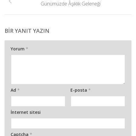
Günümüzde Âşıklık Geleneği
BIR YANIT YAZIN
Yorum
*
Ad
*
E-posta
*
İnternet sitesi
Captcha
*