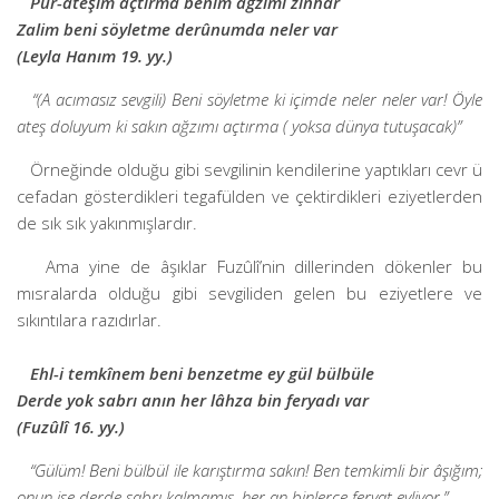
Pür-âteşim açtırma benim ağzımı zinhâr
Zalim beni söyletme derûnumda neler var
(Leyla Hanım 19. yy.)
“(A acımasız sevgili) Beni söyletme ki içimde neler neler var! Öyle
ateş doluyum ki sakın ağzımı açtırma ( yoksa dünya tutuşacak)”
Örneğinde olduğu gibi sevgilinin kendilerine yaptıkları cevr ü
cefadan gösterdikleri tegafülden ve çektirdikleri eziyetlerden
de sık sık yakınmışlardır.
Ama yine de âşıklar Fuzûlî’nin dillerinden dökenler bu
mısralarda olduğu gibi sevgiliden gelen bu eziyetlere ve
sıkıntılara razıdırlar.
Ehl-i temkînem beni benzetme ey gül bülbüle
Derde yok sabrı anın her lâhza bin feryadı var
(Fuzûlî 16. yy.)
“Gülüm! Beni bülbül ile karıştırma sakın! Ben temkimli bir âşığım;
onun ise derde sabrı kalmamış, her an binlerce feryat eyliyor.”