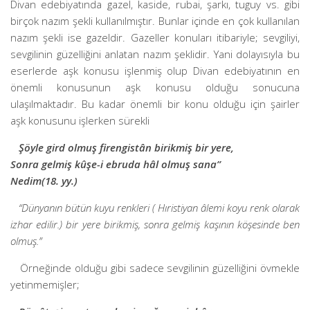
Divan edebiyatında gazel, kaside, rubai, şarkı, tuguy vs. gibi
birçok nazım şekli kullanılmıştır. Bunlar içinde en çok kullanılan
nazım şekli ise gazeldir. Gazeller konuları itibariyle; sevgiliyi,
sevgilinin güzelliğini anlatan nazım şeklidir. Yani dolayısıyla bu
eserlerde aşk konusu işlenmiş olup Divan edebiyatının en
önemli konusunun aşk konusu olduğu sonucuna
ulaşılmaktadır. Bu kadar önemli bir konu olduğu için şairler
aşk konusunu işlerken sürekli
Şöyle gird olmuş firengistân birikmiş bir yere,
Sonra gelmiş kûşe-i ebruda hâl olmuş sana”
Nedim(18. yy.)
“Dünyanın bütün kuyu renkleri ( Hıristiyan âlemi koyu renk olarak
izhar edilir.) bir yere birikmiş, sonra gelmiş kaşının köşesinde ben
olmuş.”
Örneğinde olduğu gibi sadece sevgilinin güzelliğini övmekle
yetinmemişler;