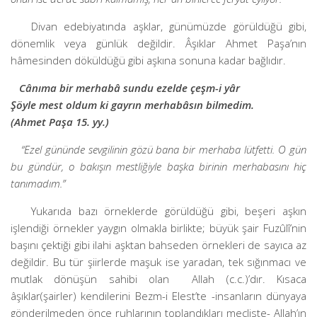
Divan edebiyatında aşklar, günümüzde görüldüğü gibi,
dönemlik veya günlük değildir. Âşıklar Ahmet Paşa’nın
hâmesinden döküldüğü gibi aşkına sonuna kadar bağlıdır.
Cânıma bir merhabâ sundu ezelde çeşm-i yâr
Şöyle mest oldum ki gayrın merhabâsın bilmedim.
(Ahmet Paşa 15. yy.)
“Ezel gününde sevgilinin gözü bana bir merhaba lütfetti. O gün
bu gündür, o bakışın mestliğiyle başka birinin merhabasını hiç
tanımadım.”
Yukarıda bazı örneklerde görüldüğü gibi, beşeri aşkın
işlendiği örnekler yaygın olmakla birlikte; büyük şair Fuzûlî’nin
başını çektiği gibi ilahi aşktan bahseden örnekleri de sayıca az
değildir. Bu tür şiirlerde maşuk ise yaradan, tek sığınmacı ve
mutlak dönüşün sahibi olan Allah (c.c.)’dır. Kısaca
âşıklar(şairler) kendilerini Bezm-i Elest’te -insanların dünyaya
gönderilmeden önce ruhlarının toplandıkları mecliste- Allah’ın