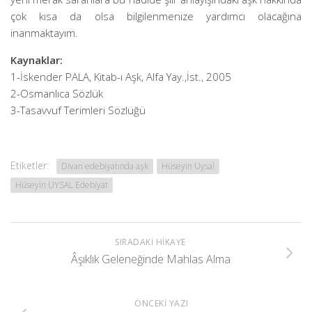
çok kısa da olsa bilgilenmenize yardımcı olacağına
inanmaktayım.
Kaynaklar:
1-İskender PALA, Kitab-ı Aşk, Alfa Yay.,İst., 2005
2-Osmanlıca Sözlük
3-Tasavvuf Terimleri Sözlüğü
Etiketler:
Divan edebiyatında aşk
Hüseyin Uysal
Hüseyin UYSAL Edebiyat
SIRADAKI HIKAYE
Âşıklık Geleneğinde Mahlas Alma
ÖNCEKI YAZI