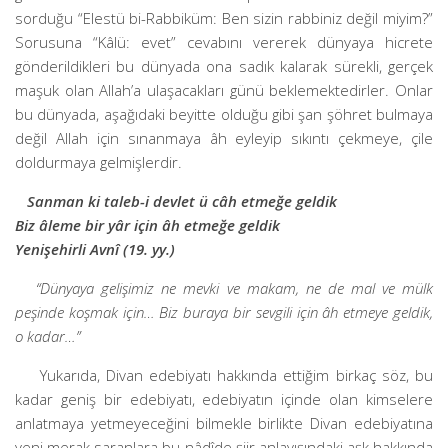
sorduğu “Elestü bi-Rabbiküm: Ben sizin rabbiniz değil miyim?”
Sorusuna “Kâlü: evet” cevabını vererek dünyaya hicrete
gönderildikleri bu dünyada ona sadık kalarak sürekli, gerçek
maşuk olan Allah’a ulaşacakları günü beklemektedirler. Onlar
bu dünyada, aşağıdaki beyitte olduğu gibi şan şöhret bulmaya
değil Allah için sınanmaya âh eyleyip sıkıntı çekmeye, çile
doldurmaya gelmişlerdir.
Sanman ki taleb-i devlet ü câh etmeğe geldik
Biz âleme bir yâr için âh etmeğe geldik
Yenişehirli Avnî (19. yy.)
“Dünyaya gelişimiz ne mevki ve makam, ne de mal ve mülk
peşinde koşmak için… Biz buraya bir sevgili için âh etmeye geldik,
o kadar…”
Yukarıda, Divan edebiyatı hakkında ettiğim birkaç söz, bu
kadar geniş bir edebiyatı, edebiyatın içinde olan kimselere
anlatmaya yetmeyeceğini bilmekle birlikte Divan edebiyatına
yeni merak saranlara bu nâdîde şiir anlayışındaki aşk hakkında