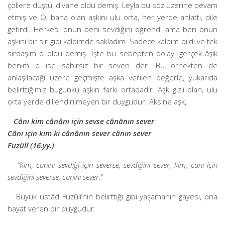
çöllere düştü, divane oldu demiş. Leyla bu söz üzerine devam
etmiş ve O, bana olan aşkını ulu orta, her yerde anlattı, dile
getirdi. Herkes, onun beni sevdiğini öğrendi ama ben onun
aşkını bir sır gibi kalbimde sakladım. Sadece kalbim bildi ve tek
sırdaşım o oldu demiş. İşte bu sebepten dolayı gerçek âşık
benim o ise sabırsız bir seven der. Bu örnekten de
anlaşılacağı üzere geçmişte aşka verilen değerle, yukarıda
belirttiğimiz bugünkü aşkın farkı ortadadır. Aşk gizli olan, ulu
orta yerde dillendirilmeyen bir duygudur. Aksine aşk,
Cânı kim cânânı için sevse cânânın sever
Cânı için kim ki cânânın sever cânın sever
Fuzûlî (16.yy.)
“Kim, canını sevdiği için severse, sevdiğini sever; kim, canı için
sevdiğini severse, canını sever.”
Büyük üstâd Fuzûlî’nin belirttiği gibi yaşamanın gayesi, ona
hayat veren bir duygudur.