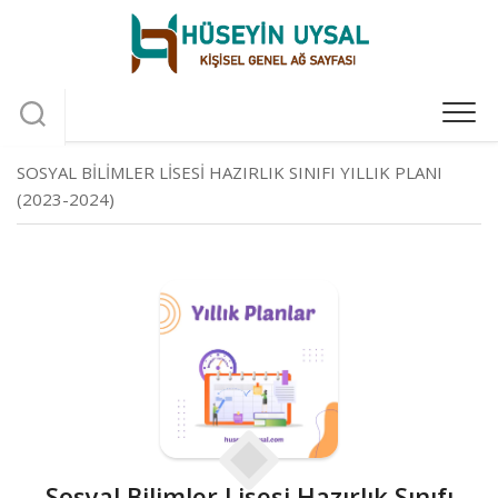
Skip
to
content
SOSYAL BILIMLER LISESI HAZIRLIK SINIFI YILLIK PLANI
(2023-2024)
Sosyal Bilimler Lisesi Hazırlık Sınıfı