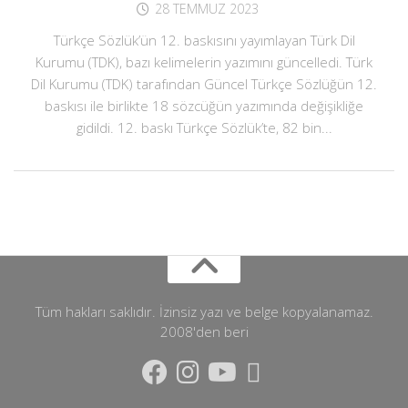
28 TEMMUZ 2023
Türkçe Sözlük’ün 12. baskısını yayımlayan Türk Dil
Kurumu (TDK), bazı kelimelerin yazımını güncelledi. Türk
Dil Kurumu (TDK) tarafından Güncel Türkçe Sözlüğün 12.
baskısı ile birlikte 18 sözcüğün yazımında değişikliğe
gidildi. 12. baskı Türkçe Sözlük’te, 82 bin...
Tüm hakları saklıdır. İzinsiz yazı ve belge kopyalanamaz.
2008'den beri