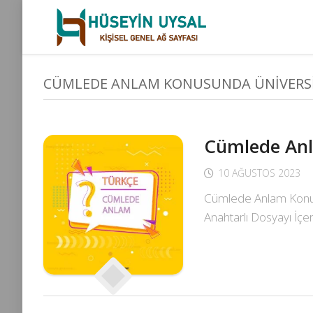
Skip
to
content
CÜMLEDE ANLAM KONUSUNDA ÜNIVERSITE
Cümlede Anl
10 AĞUSTOS 2023
Cümlede Anlam Konusu
Anahtarlı Dosyayı İçe