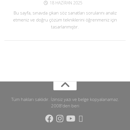
18 HAZIRAN 2025
Bu sayfa, sınavda çıkan söz sanatları sorularını analiz
etmeniz ve doğru çözüm tekniklerini öğrenmeniz için
tasarlanmıştır.
Tüm hakları saklıdır. İzinsiz yazı ve belge kopyalanamaz.
2008'den beri