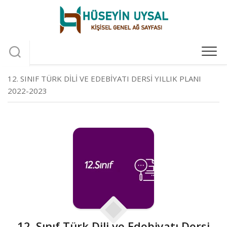
Skip
to
content
12. SINIF TÜRK DILI VE EDEBIYATI DERSI YILLIK PLANI
2022-2023
12. Sınıf Türk Dili ve Edebiyatı Dersi