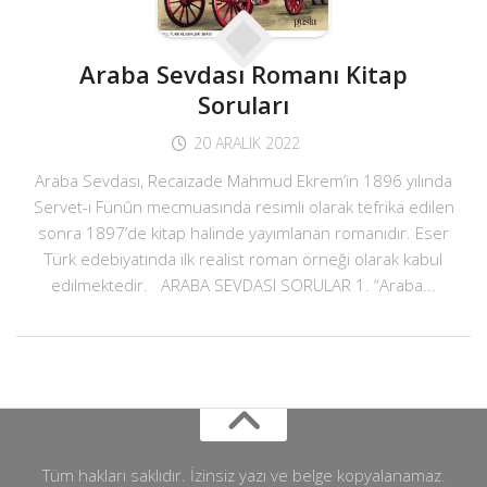
Araba Sevdası Romanı Kitap
Soruları
20 ARALIK 2022
Araba Sevdası, Recaizade Mahmud Ekrem’in 1896 yılında
Servet-i Fünûn mecmuasında resimli olarak tefrika edilen
sonra 1897’de kitap halinde yayımlanan romanıdır. Eser
Türk edebiyatında ilk realist roman örneği olarak kabul
edilmektedir. ARABA SEVDASI SORULAR 1. “Araba...
Tüm hakları saklıdır. İzinsiz yazı ve belge kopyalanamaz.