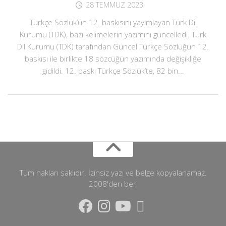
28 TEMMUZ 2023
Türkçe Sözlük’ün 12. baskısını yayımlayan Türk Dil
Kurumu (TDK), bazı kelimelerin yazımını güncelledi. Türk
Dil Kurumu (TDK) tarafından Güncel Türkçe Sözlüğün 12.
baskısı ile birlikte 18 sözcüğün yazımında değişikliğe
gidildi. 12. baskı Türkçe Sözlük’te, 82 bin...
Tüm hakları saklıdır. İzinsiz yazı ve belge kopyalanamaz.
2008'den beri