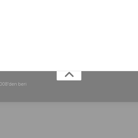
2008'den beri