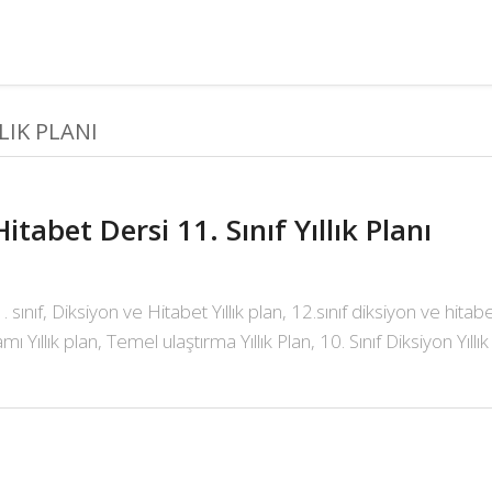
LIK PLANI
itabet Dersi 11. Sınıf Yıllık Planı
 sınıf, Diksiyon ve Hitabet Yıllık plan, 12.sınıf diksiyon ve hitab
ramı Yıllık plan, Temel ulaştırma Yıllık Plan, 10. Sınıf Diksiyon Yı