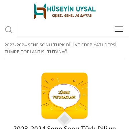
Skip
to
content
2023-2024 SENE SONU TÜRK DILI VE EDEBIYATI DERSI
ZÜMRE TOPLANTISI TUTANAĞI
2023-2024 Sene Sonu Türk Dili ve