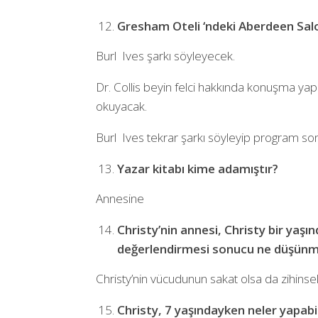
Gresham Oteli ‘ndeki Aberdeen Salo
Burl Ives şarkı söyleyecek.
Dr. Collis beyin felci hakkında konuşma yap
okuyacak.
Burl Ives tekrar şarkı söyleyip program so
Yazar kitabı kime adamıştır?
Annesine
Christy’nin annesi, Christy bir yaşı
değerlendirmesi sonucu ne düşün
Christy’nin vücudunun sakat olsa da zihins
Christy, 7 yaşındayken neler yapabi