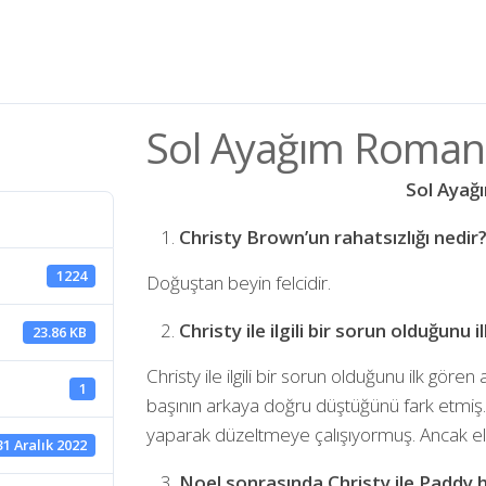
Sol Ayağım Romanı
Sol Ayağ
Christy Brown’un rahatsızlığı nedir
1224
Doğuştan beyin felcidir.
Christy ile ilgili bir sorun olduğunu 
23.86 KB
Christy ile ilgili bir sorun olduğunu ilk gör
1
başının arkaya doğru düştüğünü fark etmiş. 
yaparak düzeltmeye çalışıyormuş. Ancak el
31 Aralık 2022
Noel sonrasında Christy ile Paddy ha