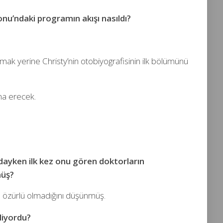
nu’ndaki programın akışı nasıldı?
mak yerine Christy’nin otobiyografisinin ilk bölümünü
na erecek.
ndayken ilk kez onu gören doktorların
müş?
el özürlü olmadığını düşünmüş.
liyordu?