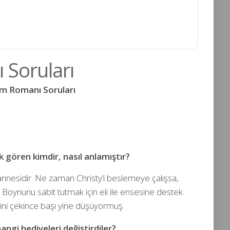
 Soruları
ım Romanı Soruları
?
ilk gören kimdir, nasıl anlamıştır?
en annesidir. Ne zaman Christy’i beslemeye çalışsa,
Boynunu sabit tutmak için eli ile ensesine destek
ini çekince başı yine düşüyormuş.
ngi hediyeleri değiştirdiler?