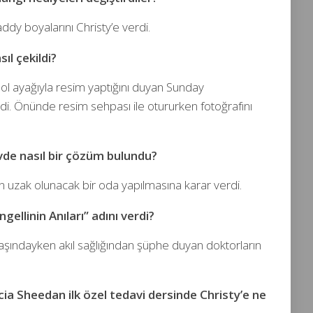
ddy boyalarını Christy’e verdi.
ıl çekildi?
 sol ayağıyla resim yaptığını duyan Sunday
i. Önünde resim sehpası ile otururken fotoğrafını
evde nasıl bir çözüm bulundu?
n uzak olunacak bir oda yapılmasına karar verdi.
ngellinin Anıları” adını verdi?
yaşındayken akıl sağlığından şüphe duyan doktorların
cia Sheedan ilk özel tedavi dersinde Christy’e ne