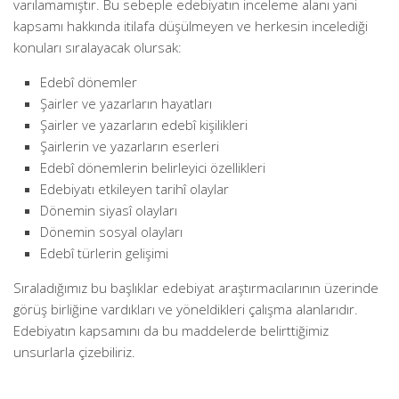
varılamamıştır. Bu sebeple edebiyatın inceleme alanı yani
kapsamı hakkında itilafa düşülmeyen ve herkesin incelediği
konuları sıralayacak olursak:
Edebî dönemler
Şairler ve yazarların hayatları
Şairler ve yazarların edebî kişilikleri
Şairlerin ve yazarların eserleri
Edebî dönemlerin belirleyici özellikleri
Edebiyatı etkileyen tarihî olaylar
Dönemin siyasî olayları
Dönemin sosyal olayları
Edebî türlerin gelişimi
Sıraladığımız bu başlıklar edebiyat araştırmacılarının üzerinde
görüş birliğine vardıkları ve yöneldikleri çalışma alanlarıdır.
Edebiyatın kapsamını da bu maddelerde belirttiğimiz
unsurlarla çizebiliriz.