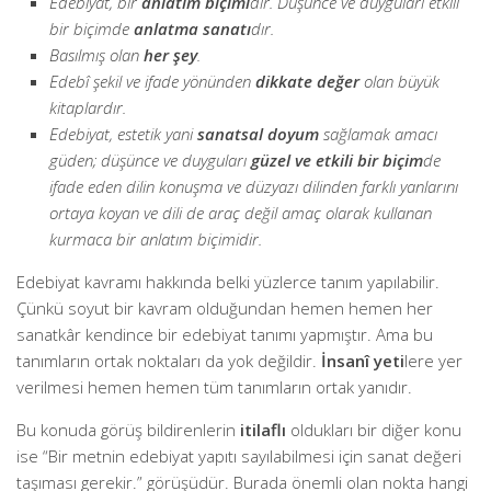
Edebiyat, bir
anlatım biçimi
dir. Düşünce ve duyguları etkili
bir biçimde
anlatma sanatı
dır.
Basılmış olan
her şey
.
Edebî şekil ve ifade yönünden
dikkate değer
olan büyük
kitaplardır.
Edebiyat, estetik yani
sanatsal doyum
sağlamak amacı
güden; düşünce ve duyguları
güzel ve etkili bir biçim
de
ifade eden dilin konuşma ve düzyazı dilinden farklı yanlarını
ortaya koyan ve dili de araç değil amaç olarak kullanan
kurmaca bir anlatım biçimidir.
Edebiyat kavramı hakkında belki yüzlerce tanım yapılabilir.
Çünkü soyut bir kavram olduğundan hemen hemen her
sanatkâr kendince bir edebiyat tanımı yapmıştır. Ama bu
tanımların ortak noktaları da yok değildir.
İnsanî yeti
lere yer
verilmesi hemen hemen tüm tanımların ortak yanıdır.
Bu konuda görüş bildirenlerin
itilaflı
oldukları bir diğer konu
ise “Bir metnin edebiyat yapıtı sayılabilmesi için sanat değeri
taşıması gerekir.” görüşüdür. Burada önemli olan nokta hangi