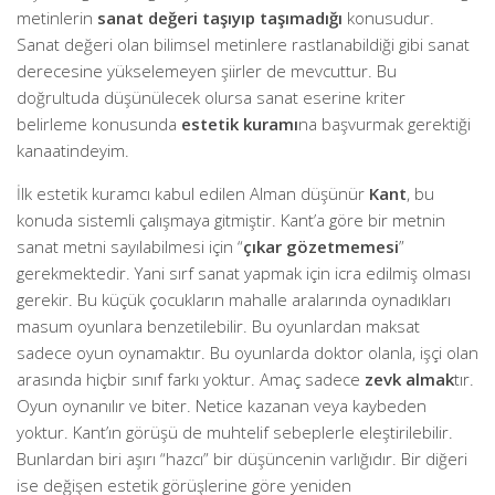
metinlerin
sanat değeri taşıyıp taşımadığı
konusudur.
Sanat değeri olan bilimsel metinlere rastlanabildiği gibi sanat
derecesine yükselemeyen şiirler de mevcuttur. Bu
doğrultuda düşünülecek olursa sanat eserine kriter
belirleme konusunda
estetik kuramı
na başvurmak gerektiği
kanaatindeyim.
İlk estetik kuramcı kabul edilen Alman düşünür
Kant
, bu
konuda sistemli çalışmaya gitmiştir. Kant’a göre bir metnin
sanat metni sayılabilmesi için “
çıkar gözetmemesi
”
gerekmektedir. Yani sırf sanat yapmak için icra edilmiş olması
gerekir. Bu küçük çocukların mahalle aralarında oynadıkları
masum oyunlara benzetilebilir. Bu oyunlardan maksat
sadece oyun oynamaktır. Bu oyunlarda doktor olanla, işçi olan
arasında hiçbir sınıf farkı yoktur. Amaç sadece
zevk almak
tır.
Oyun oynanılır ve biter. Netice kazanan veya kaybeden
yoktur. Kant’ın görüşü de muhtelif sebeplerle eleştirilebilir.
Bunlardan biri aşırı “hazcı” bir düşüncenin varlığıdır. Bir diğeri
ise değişen estetik görüşlerine göre yeniden