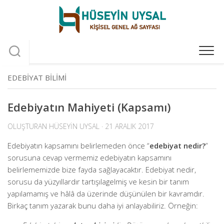
Skip
to
content
EDEBIYAT BILIMI
Edebiyatın Mahiyeti (Kapsamı)
OLUŞTURAN
HÜSEYIN UYSAL
· 21 ARALIK 2017
Edebiyatın kapsamını belirlemeden önce “
edebiyat nedir?
”
sorusuna cevap vermemiz edebiyatın kapsamını
belirlememizde bize fayda sağlayacaktır. Edebiyat nedir,
sorusu da yüzyıllardır tartışılagelmiş ve kesin bir tanım
yapılamamış ve hâlâ da üzerinde düşünülen bir kavramdır.
Birkaç tanım yazarak bunu daha iyi anlayabiliriz. Örneğin: