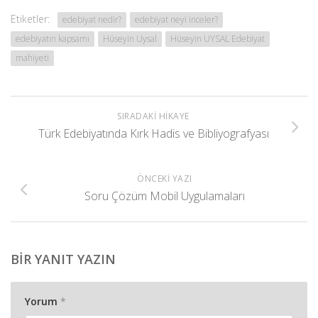
Etiketler:
edebiyat nedir?
edebiyat neyi inceler?
edebiyatın kapsamı
Hüseyin Uysal
Hüseyin UYSAL Edebiyat
mahiyeti
SIRADAKI HIKAYE
Türk Edebiyatında Kırk Hadis ve Bibliyografyası
ÖNCEKI YAZI
Soru Çözüm Mobil Uygulamaları
BIR YANIT YAZIN
Yorum
*