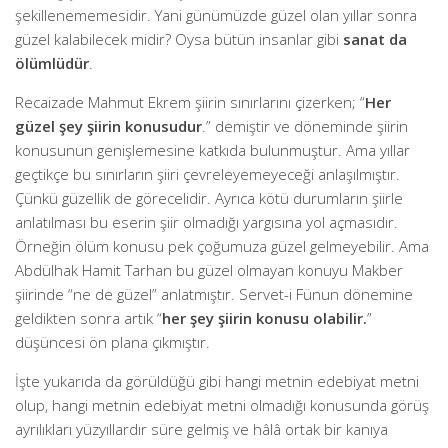
şekillenememesidir. Yani günümüzde güzel olan yıllar sonra
güzel kalabilecek midir? Oysa bütün insanlar gibi
sanat da
ölümlüdür
.
Recaizade Mahmut Ekrem şiirin sınırlarını çizerken; “
Her
güzel şey şiirin konusudur
.” demiştir ve döneminde şiirin
konusunun genişlemesine katkıda bulunmuştur. Ama yıllar
geçtikçe bu sınırların şiiri çevreleyemeyeceği anlaşılmıştır.
Çünkü güzellik de görecelidir. Ayrıca kötü durumların şiirle
anlatılması bu eserin şiir olmadığı yargısına yol açmasıdır.
Örneğin ölüm konusu pek çoğumuza güzel gelmeyebilir. Ama
Abdülhak Hamit Tarhan bu güzel olmayan konuyu Makber
şiirinde “ne de güzel” anlatmıştır. Servet-i Fünun dönemine
geldikten sonra artık “
her şey şiirin konusu olabilir.
”
düşüncesi ön plana çıkmıştır.
İşte yukarıda da görüldüğü gibi hangi metnin edebiyat metni
olup, hangi metnin edebiyat metni olmadığı konusunda görüş
ayrılıkları yüzyıllardır süre gelmiş ve hâlâ ortak bir kanıya