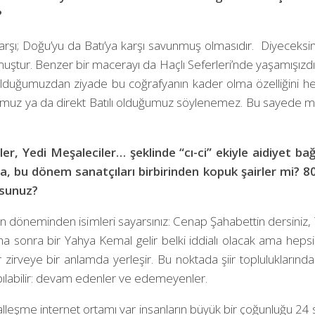
?
karşı; Doğu’yu da Batı’ya karşı savunmuş olmasıdır. Diyeceksini
uştur. Benzer bir macerayı da Haçlı Seferleri’nde yaşamışızdır
duğumuzdan ziyade bu coğrafyanın kader olma özelliğini hem 
uz ya da direkt Batılı olduğumuz söylenemez. Bu sayede mill
r, Yedi Meşaleciler… şeklinde “cı-ci” ekiyle aidiyet ba
a, bu dönem sanatçıları birbirinden kopuk şairler mi? 80
rsunuz?
un döneminden isimleri sayarsınız: Cenap Şahabettin dersiniz, 
. Daha sonra bir Yahya Kemal gelir belki iddialı olacak ama he
 zirveye bir anlamda yerleşir. Bu noktada şiir topluluklarından
apılabilir: devam edenler ve edemeyenler.
alleşme internet ortamı var insanların büyük bir çoğunluğu 24 s