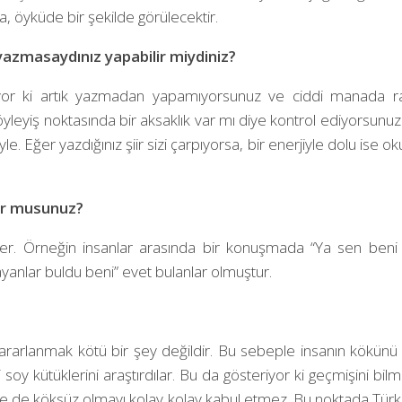
a, öyküde bir şekilde görülecektir.
, yazmasaydınız yapabilir miydiniz?
tiriyor ki artık yazmadan yapamıyorsunuz ve ciddi manada 
eyiş noktasında bir aksaklık var mı diye kontrol ediyorsunuz. Sa
Eğer yazdığınız şiir sizi çarpıyorsa, bir enerjiyle dolu ise o
yor musunuz?
er. Örneğin insanlar arasında bir konuşmada “Ya sen beni yan
ayanlar buldu beni” evet bulanlar olmuştur.
yararlanmak kötü bir şey değildir. Bu sebeple insanın kökünü
 soy kütüklerini araştırdılar. Bu da gösteriyor ki geçmişini bi
mse de köksüz olmayı kolay kolay kabul etmez. Bu noktada Türk