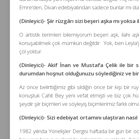
Emre’den, Divan edebiyatından sadece bunlar mı düny
(Dinleyici)- Şiir rüzgârı sizi beşeri aşka mı yoksa
O artistik terimleri bilemiyorum beşeri aşk, ilahi aş
konuşabilmek çok mümkün değildir. Yok, ben Leyla’yı
çöl yoktur.
(Dinleyici)- Akif İnan ve Mustafa Çelik ile bi
durumdan hoşnut olduğunuzu söylediğiniz ve bir r
Az önce belirttiğimiz gibi sildiğin önce bir kişi bir 
konuştuk Cahit Bey yeni vefat etmişti ve biz çok 
şeydir şiir biçimleri ve söyleyiş biçimlerimiz farklı o
(Dinleyici)- Sizi edebiyat ortamını ulaştıran nası
1982 yılında Yönelişler Dergisi haftada bir gün bir o