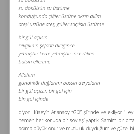
su dökülsün su üstüme
konduğunda çiğler üstüne aksın dilim
ateş! üstüne ateş, güller saçılsın üstüme
bir gül açılsın
sevgilinin şefaati dileğince
yetmişbir kerre yetmişbir ince diken
batsın ellerime
Allahım
günahkâr dağlarımı bassın deryaların
bir gül açılsın bir gül için
bin gül içinde
diyor Hüseyin Atlansoy “Gül” şiirinde ve ekliyor “Le
hemen her konuda bir söyleşi yaptık. Samimi bir ort
adıma büyük onur ve mutluluk duyduğum ve güzel bir 