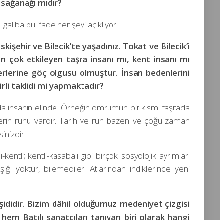
 sağanağı mıdır?
 galiba bu ifade her şeyi açıklıyor.
işehir ve Bilecik’te yaşadınız. Tokat ve Bilecik’i
 en çok etkileyen taşra insanı mı, kent insanı mı
rlerine göç olgusu olmuştur. İnsan bedenlerini
irli taklidi mi yapmaktadır?
da insanın elinde. Örneğin ömrümün bir kısmı taşrada
irlerin ruhu vardır. Tarih ve ruh bazen ve çoğu zaman
inizdir.
entli; kentli-kasabalı gibi birçok sosyolojik ayrımları
şığı yoktur, bilemediler. Atlarından indiklerinde yeni
eşididir. Bizim dâhil olduğumuz medeniyet çizgisi
hem Batılı sanatçıları tanıyan biri olarak hangi