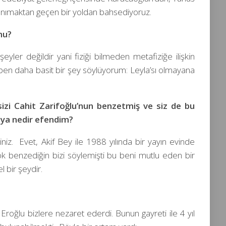
anımaktan geçen bir yoldan bahsediyoruz.
 mu?
eyler değildir yani fiziği bilmeden metafiziğe ilişkin
ben daha basit bir şey söylüyorum: Leyla’sı olmayana
sizi Cahit Zarifoğlu’nun benzetmiş ve siz de bu
rüya nedir efendim?
siniz. Evet, Akif Bey ile 1988 yılında bir yayın evinde
 benzediğin bizi söylemişti bu beni mutlu eden bir
l bir şeydir.
Eroğlu bizlere nezaret ederdi. Bunun gayreti ile 4 yıl