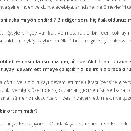
a şairlerinden ve dünya edebiyatlarında rafine örneklerini t
 ilahi aşka mı yönlendirdi? Bir diğer soru hiç âşık oldunuz
k… Şöyle bir şey var fizik ve metafizik birbirinden çok ayrı ş
 buldum Leyla’yı kaybettim Allah’ı buldum gibi söylemler var 
r sohbet esnasında isminiz geçtiğinde Akif İnan orada 
üyayı devam ettirmeye çalıştığınızı belirtiniz oradaki 
rüya görür ve siz o rüyayı devam ettirme uğraşı içerisine girer
hüzünlü yemiştik üzerinden çok zaman geçmemişti ve bana çok
lmasına rağmen bir düşünce bir idealin devam ettirmektir ve güze
l bir ortam mıdır?
dasını şairlere açıyordu. Orada 4 şair bulunurduk ve Ebubekir 