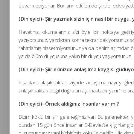
devam ediyorlar. Bunların etkileri de şiirde, edebiyatt
(Dinleyici)- Şiir yazmak sizin için nasıl bir duygu
Hayatınız, okumalarınız sizi öyle bir noktaya ge
yazıyorsunuz, yazdıktan sonra tekrar bakıyorsunuz söyl
rahatlamış hissetmiyorsunuz ya da benim açımdan öyle. 
ya da ölüm duygusuna yakın bir duygu yaşıyorsunuz.
(Dinleyici)- Şiirlerinizde anlaşılma kaygısı güdü
İnsanlar anlaşılmaktan ziyade anlaşılmamayı yeğlerl
anlaşılmaktan değil doğru anlaşılmaktadır yani “ne ar
(Dinleyici)- Örnek aldığınız insanlar var mı?
Bizim köklü bir şiir geleneğimiz var. Bu gelenekten 
bundan 15 gün önce insanlar E-Devlet’te çılgınlar gibi
durumundayız yani hiçbirimiz köksüz değiliz. Hiç ki