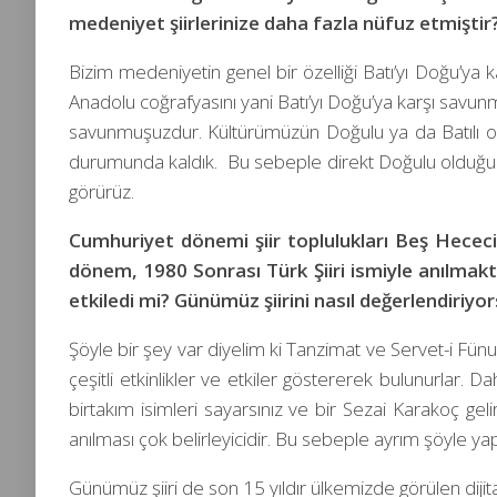
medeniyet şiirlerinize daha fazla nüfuz etmiştir
Bizim medeniyetin genel bir özelliği Batı’yı Doğu’ya 
Anadolu coğrafyasını yani Batı’yı Doğu’ya karşı savunm
savunmuşuzdur. Kültürümüzün Doğulu ya da Batılı ol
durumunda kaldık. Bu sebeple direkt Doğulu olduğum
görürüz.
Cumhuriyet dönemi şiir toplulukları Beş Hececile
dönem, 1980 Sonrası Türk Şiiri ismiyle anılmakt
etkiledi mi? Günümüz şiirini nasıl değerlendiriyo
Şöyle bir şey var diyelim ki Tanzimat ve Servet-i Fün
çeşitli etkinlikler ve etkiler göstererek bulunurlar
birtakım isimleri sayarsınız ve bir Sezai Karakoç gelir
anılması çok belirleyicidir. Bu sebeple ayrım şöyle y
Günümüz şiiri de son 15 yıldır ülkemizde görülen dijit