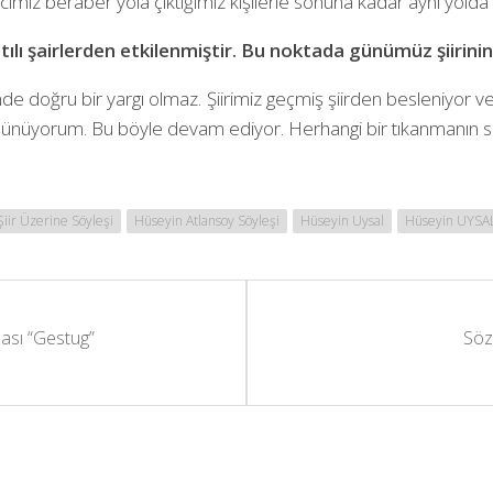
cımız beraber yola çıktığımız kişilerle sonuna kadar aynı yolda
ılı şairlerden etkilenmiştir. Bu noktada günümüz şiirinin 
inde doğru bir yargı olmaz. Şiirimiz geçmiş şiirden besleniyor
ını düşünüyorum. Bu böyle devam ediyor. Herhangi bir tıkanma
Şiir Üzerine Söyleşi
Hüseyin Atlansoy Söyleşi
Hüseyin Uysal
Hüseyin UYSAL
ası “Gestug”
Söz