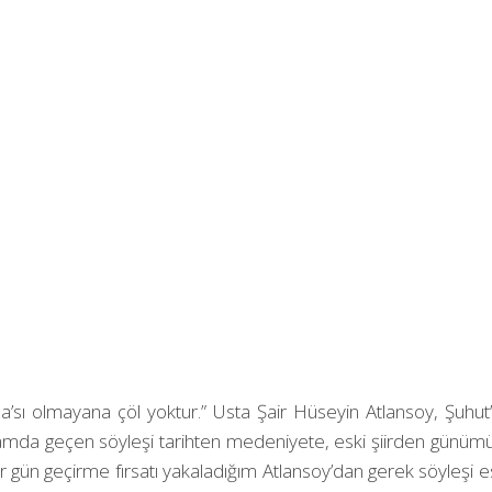
yla’sı olmayana çöl yoktur.” Usta Şair Hüseyin Atlansoy, Şuhut
amda geçen söyleşi tarihten medeniyete, eski şiirden günümüz 
gün geçirme fırsatı yakaladığım Atlansoy’dan gerek söyleşi 