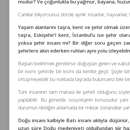
mudur? Ve çoğunlukla bu yağmur, bayana, huzur 
Canlılar biliyorsunuz dörde ayrılır: insanlar, hayvanlar
Yaşam alanlarını taşra, kent ve şehir olmak üzere
taşra, Eskişehir’i kent, İstanbul’u ise şehir ol
yoksa şehir insanı mı? Bir diğer soru geçen z
şehirlere akın ederken ruhları aynı yolu izleyebil
Baştan belirtmek gerekirse doğuştan gelen ve kabul 
bir kısmı şehirde bir kısmı da kentte geçti. Şöyle b
örtüşmeyebilir bu noktada taşrada bulunsanız bile bir ü
Türk insanının tam manası ile şehirli olduğunu söyleye
yapılabilir. Bu genelde sosyolojinin konusudur yani ş
durumun niteliğini anlamada bir miktar zorlandılar ya
Doğu insanı kalbiyle Batı insanı aklıyla düşünür
uzun süre Doğu medeniyeti olduğundan şiir hazin