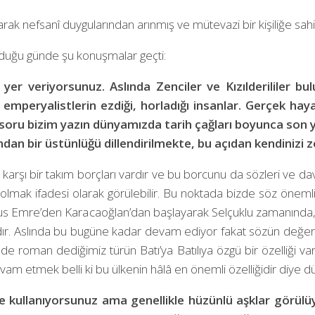
rak nefsanî duygularından arınmış ve mütevazi bir kişiliğe sah
ulduğu günde şu konuşmalar geçti:
ça yer veriyorsunuz. Aslında Zenciler ve Kızılderililer b
peryalistlerin ezdiği, horladığı insanlar. Gerçek haya
soru bizim yazın dünyamızda tarih çağları boyunca son y
dan bir üstünlüğü dillendirilmekte, bu açıdan kendinizi z
karşı bir takım borçları vardır ve bu borcunu da sözleri ve davr
 ifadesi olarak görülebilir. Bu noktada bizde söz önemli bir
us Emre’den Karacaoğlan’dan başlayarak Selçuklu zamanınd
r. Aslında bu bugüne kadar devam ediyor fakat sözün değerini
de roman dediğimiz türün Batı’ya Batılıya özgü bir özelliği v
 devam etmek belli ki bu ülkenin hâlâ en önemli özelliğidir diye
te kullanıyorsunuz ama genellikle hüzünlü aşklar görülü