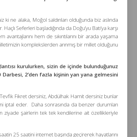
z ki ne alaka, Moğol saldırıları olduğunda biz aslında
. Haçlı Seferleri başladığında da Doğu’yu Batı’ya karşı
avantajlarını hem de sıkıntılarını bir arada yaşama
etimizin komplekslerden arınmış bir millet olduğunu
ğlantısı kurulurken, sizin de içinde bulunduğunuz
 Darbesi, 2’den fazla kişinin yan yana gelmesini
Tevfik Fikret dersiniz, Abdülhak Hamit dersiniz bunlar
psini iptal eder. Daha sonrasında da benzer durumları
 ziyade şairlerin tek tek kendilerine ait özellikleriyle
aatin 25 saatini internet başında geçirerek hayatlarını