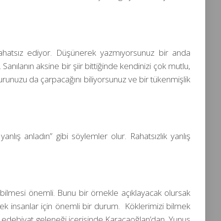
rahatsız ediyor. Düşünerek yazmıyorsunuz bir anda
nılanın aksine bir şiir bittiğinde kendinizi çok mutlu,
kurunuzu da çarpacağını biliyorsunuz ve bir tükenmişlik
lış anladın” gibi söylemler olur. Rahatsızlık yanlış
 bilmesi önemli. Bunu bir örnekle açıklayacak olursak
lmek insanlar için önemli bir durum. Köklerimizi bilmek
 edebiyat geleneği içerisinde Karacaoğlan’dan, Yunus