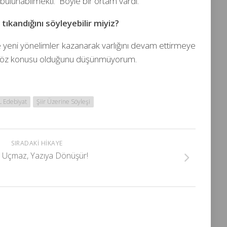
 bulunabilmekti. Böyle bir ortam vardı.
tıkandığını söyleyebilir miyiz?
 ve yeni yönelimler kazanarak varlığını devam ettirmeye
nın söz konusu olduğunu düşünmüyorum.
 Edebiyat
Şiir Üzerine Söyleşi
SIRADAKI HIKAYE
 Uçmaz, Yazıya Dönüşür!