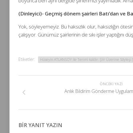
boyunca ben aynı dergide şiirlerimizi yayımladık. Ama
(Dinleyici)- Geçmiş dönem şairleri Batı’dan ve Bat
Yok, söyleyemeyiz. Bu haksızlık olur, haksızlığın ötes
çalışıyor. Günümüz şairlerinin de sıkı işler yaptığ
Etiketler:
Hüseyin ATLANSOY ile Terimi kaldır: Şiir Üzerine Söyleşi 
ÖNCEKI YAZI
Anlık Bildirim Gönderme Uygulam
BIR YANIT YAZIN