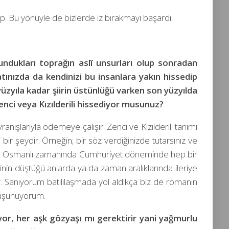
ip. Bu yönüyle de bizlerde iz bırakmayı başardı.
ulundukları toprağın aslî unsurları olup sonradan
tınızda da kendinizi bu insanlara yakın hissedip
üzyıla kadar şiirin üstünlüğü varken son yüzyılda
enci veya Kızılderili hissediyor musunuz?
anışlarıyla ödemeye çalışır. Zenci ve Kızılderili tanımı
 şeydir. Örneğin; bir söz verdiğinizde tutarsınız ve
a, Osmanlı zamanında Cumhuriyet döneminde hep bir
n düştüğü anlarda ya da zaman aralıklarında ileriye
ar. Sanıyorum batılılaşmada yol aldıkça biz de romanın
 düşünüyorum.
yor, her aşk gözyaşı mı gerektirir yani yağmurlu