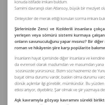
konuda istifade imkanı buldum.
Samimi davranışlı olan Atlansoy, büyük bir meziyet ola
Dinleyiciler de merak ettiği konuları sorma imkanı b
Şiirlerinizde Zenci ve Kızılderili insanlara çok
yerleşen veya sömürü sistemi kurmaya çalışan em
onların savunuculuğunu yapar mısınız? Bir diğer 
roman ve hikâyenin şiire karşı popülarite bakımın
İnsanların hayat içerisinde diğer insanlara ve kendine 
da evrensel olarak mazlumdan ve masumdan yana olmak
sözünüzde yürürsünüz. Bizim söz hazinemiz de Yun
başat olma durumu vardır, baskın olma durumu vardı
dönük açılımlar ilgi görebilir, mümkündür. Bu yüzden 
etkisi artıyor, diyebiliriz. Şair olmak ve şiir yazmaya
Aşk kavramıyla gözyaşı kavramını sürekli birlik