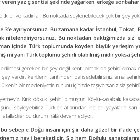
veren yaz çisentisi şeklinde yağarken; erkeğe sonbahar
, bitkiler ve kadınlar. Bu noktada söylenebilecek çok bir şey yok,
 3’e ayırıyorsunuz. Bu zamana kadar İstanbul, Tokat, Esk
arak nitelendiriyorsunuz. Bu noktadan baktığımızda sizi
aman içinde Türk toplumunda köyden büyük yerleşim ye
miş mi yani Türk toplumu şehirli olabilmiş midir yoksa şeh
edilmesi gereken bir şey değil kentli olmak da şehirli olmak 
ir şey vardır; kentlerin tarihinden bahsedebilirsiniz ama şeh
lkenin bir medeniyetin ruhunu içinizde taşıyorsanız siz şehirlis
meyiz. Kırık dökük şehirli olmuştur. Köylü-kasabalı; kasabalı-k
unu söyleyebiliriz Türkler atlarından indiler, yayaların sarı ı
ni afalladılar bu durum hâlâ devam ediyor.
, bu sebeple Doğu insanı için şiir daha güzel bir ifade ç
emiz hayli bereketlidir. Siz hem Doğulu sanatçılarını 