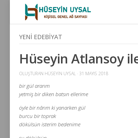
Skip
to
content
YENI EDEBIYAT
Hüseyin Atlansoy il
OLUŞTURAN
HÜSEYIN UYSAL
· 31 MAYIS 2018
bir gül ararım
yetmiş bir diken batsın ellerime
öyle bir nârım ki yanarken gül
burcu bir toprak
dökülsün isterim bedenime
su dökülsün