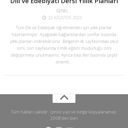
Dili ve Edebiyatı Dersi Yıllık Planları
GENEL
22 AĞUSTOS 2023
Türk Dili ve Edebiyatı öğretmenleri için yıllık planlar
hazırlanmıştır. Aşağıdaki bağlantılardan sınıflar bazında
yıllık planları indirebilirsiniz. Belgenin ilk sayfasındaki okul
ismi, son sayfasında il milli eğitim müdürlüğü ismi
değiştirmeyi unutmayınız. Ayrıca bazı iller bazında çeşitli
önemli...
Tüm hakları saklıdır. İzinsiz yazı ve belge kopyalanamaz.
2008'den beri