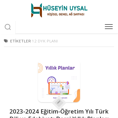
Skip
to
content
ETIKETLER
12 DYK PLANI
2023-2024 Eğitim-Öğretim Yılı Türk