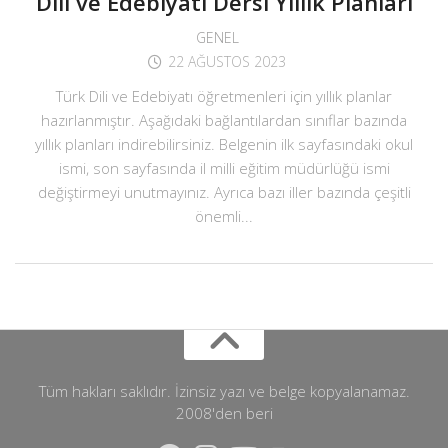
Dili ve Edebiyatı Dersi Yıllık Planları
GENEL
22 AĞUSTOS 2023
Türk Dili ve Edebiyatı öğretmenleri için yıllık planlar
hazırlanmıştır. Aşağıdaki bağlantılardan sınıflar bazında
yıllık planları indirebilirsiniz. Belgenin ilk sayfasındaki okul
ismi, son sayfasında il milli eğitim müdürlüğü ismi
değiştirmeyi unutmayınız. Ayrıca bazı iller bazında çeşitli
önemli...
Tüm hakları saklıdır. İzinsiz yazı ve belge kopyalanamaz.
2008'den beri