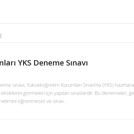
E
ınları YKS Deneme Sınavı
eme sınavı, Yükseköğretim Kurumları Sınavı’na (YKS) hazırlana
eksiklerini görmeleri için yapılan sınavlardır. Bu denemeler, ge
etimini öğrenmesini ve sınav...