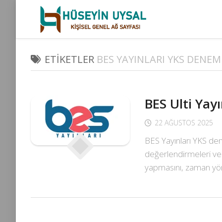
Skip
to
content
ETIKETLER
BES YAYINLARI YKS DENEM
BES Ulti Yay
22 AĞUSTOS 2025
BES Yayınları YKS den
değerlendirmeleri ve 
yapmasını, zaman yön