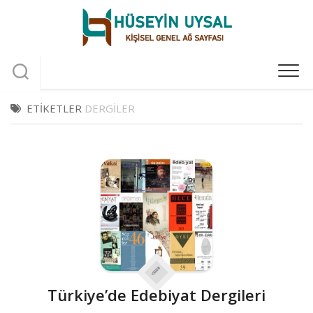
Skip
to
content
ETIKETLER
DERGILER
Türkiye’de Edebiyat Dergileri