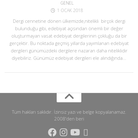
GENEL
1 OCAK 2018
Dergi cennetine dönen ülkemizde,nitelikli birçok dergi
bulunduğu gibi, edebiyat açısından önemli bir değer
oluşturmayan vasat edebiyat dergilerinin çokluğu da bir
gerçektir. Bu noktada geçmiş yıllarda yayımlanan edebiyat
dergileri günümüzdeki dergilere nazaran daha niteliklidir
diyebiliriz. Günümüz edebiyat dergileri ele alındığında...
Tüm hakları saklıdır. İzinsiz yazı ve belge kopyalanamaz.
2008'den beri