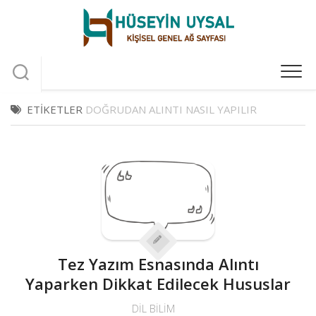
Skip
to
content
ETIKETLER
DOĞRUDAN ALINTI NASIL YAPILIR
Tez Yazım Esnasında Alıntı
Yaparken Dikkat Edilecek Hususlar
DIL BILIM