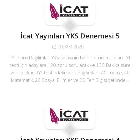
İcat Yayınları YKS Denemesi 5
9 EKIM 2020
TYT Soru Dağılımları YKS sınavının birinci oturumu olan TYT
testi için adaylara 120 soru sorulacak ve 135 Dakika süre
verilecektir. TYT testindeki soru dağılımları: 40 Türkçe, 40
Matematik, 20 Sosyal Bilimler ve 20 Fen Bilgisi şeklinde...