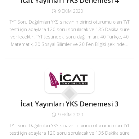
İcat Yayınları YKS Denemesi 4
9 EKIM 2020
TYT Soru Dağılımları YKS sınavının birinci oturumu olan TYT
testi için adaylara 120 soru sorulacak ve 135 Dakika süre
verilecektir. TYT testindeki soru dağılımları: 40 Türkçe, 40
Matematik, 20 Sosyal Bilimler ve 20 Fen Bilgisi şeklinde...
İcat Yayınları YKS Denemesi 3
9 EKIM 2020
TYT Soru Dağılımları YKS sınavının birinci oturumu olan TYT
testi için adaylara 120 soru sorulacak ve 135 Dakika süre