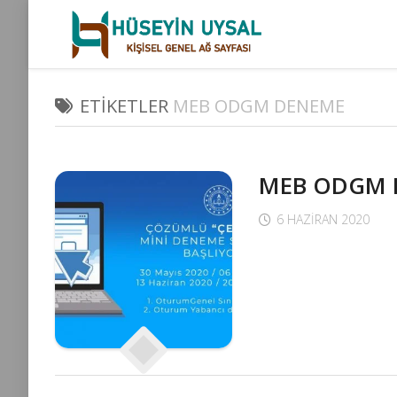
Skip
to
content
ETIKETLER
MEB ODGM DENEME
MEB ODGM 
6 HAZIRAN 2020