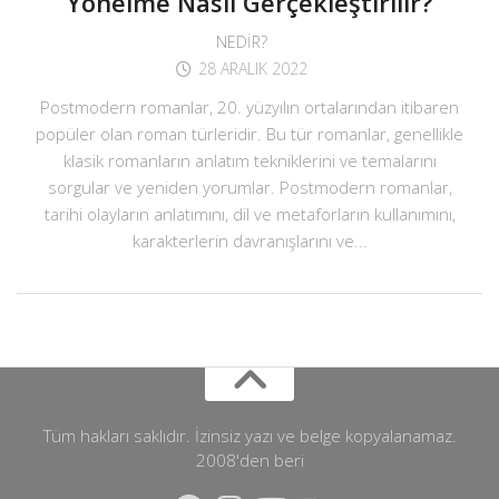
Yönelme Nasıl Gerçekleştirilir?
NEDIR?
28 ARALIK 2022
Postmodern romanlar, 20. yüzyılın ortalarından itibaren
popüler olan roman türleridir. Bu tür romanlar, genellikle
klasik romanların anlatım tekniklerini ve temalarını
sorgular ve yeniden yorumlar. Postmodern romanlar,
tarihi olayların anlatımını, dil ve metaforların kullanımını,
karakterlerin davranışlarını ve...
Tüm hakları saklıdır. İzinsiz yazı ve belge kopyalanamaz.
2008'den beri