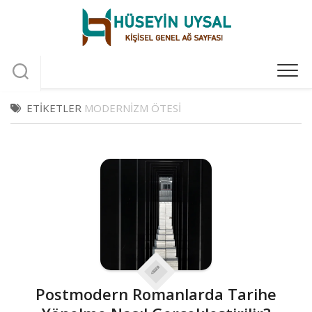
Skip
to
content
ETIKETLER
MODERNIZM ÖTESI
Postmodern Romanlarda Tarihe