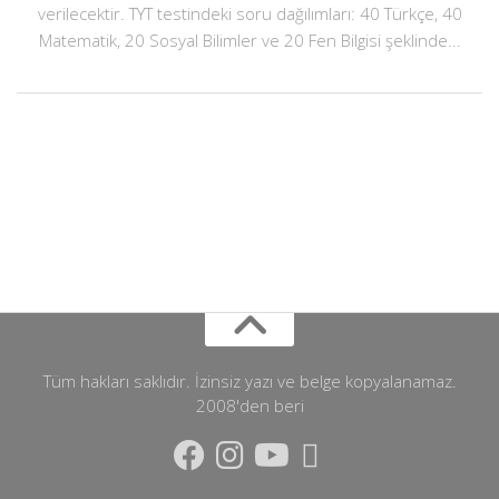
verilecektir. TYT testindeki soru dağılımları: 40 Türkçe, 40
Matematik, 20 Sosyal Bilimler ve 20 Fen Bilgisi şeklinde...
Tüm hakları saklıdır. İzinsiz yazı ve belge kopyalanamaz.
2008'den beri