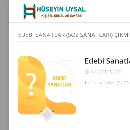
Skip
to
content
EDEBI SANATLAR (SÖZ SANATLARI) ÇIKMI
Edebi Sanatl
9 AĞUSTOS 2023
Edebi Sanatlar (Söz S