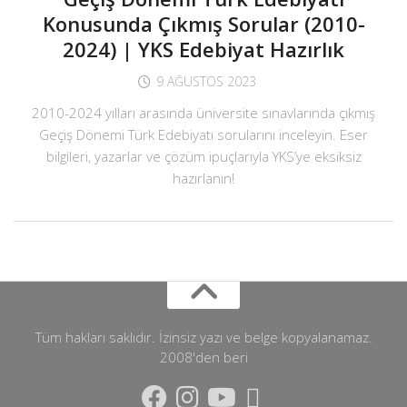
Konusunda Çıkmış Sorular (2010-
2024) | YKS Edebiyat Hazırlık
9 AĞUSTOS 2023
2010-2024 yılları arasında üniversite sınavlarında çıkmış
Geçiş Dönemi Türk Edebiyatı sorularını inceleyin. Eser
bilgileri, yazarlar ve çözüm ipuçlarıyla YKS’ye eksiksiz
hazırlanın!
Tüm hakları saklıdır. İzinsiz yazı ve belge kopyalanamaz.
2008'den beri