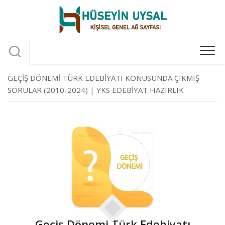
Skip
to
content
GEÇIŞ DÖNEMI TÜRK EDEBIYATI KONUSUNDA ÇIKMIŞ
SORULAR (2010-2024) | YKS EDEBIYAT HAZIRLIK
Geçiş Dönemi Türk Edebiyatı