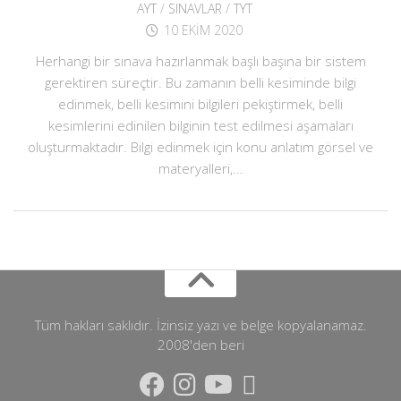
AYT
/
SINAVLAR
/
TYT
10 EKIM 2020
Herhangi bir sınava hazırlanmak başlı başına bir sistem
gerektiren süreçtir. Bu zamanın belli kesiminde bilgi
edinmek, belli kesimini bilgileri pekiştirmek, belli
kesimlerini edinilen bilginin test edilmesi aşamaları
oluşturmaktadır. Bilgi edinmek için konu anlatım görsel ve
materyalleri,...
Tüm hakları saklıdır. İzinsiz yazı ve belge kopyalanamaz.
2008'den beri