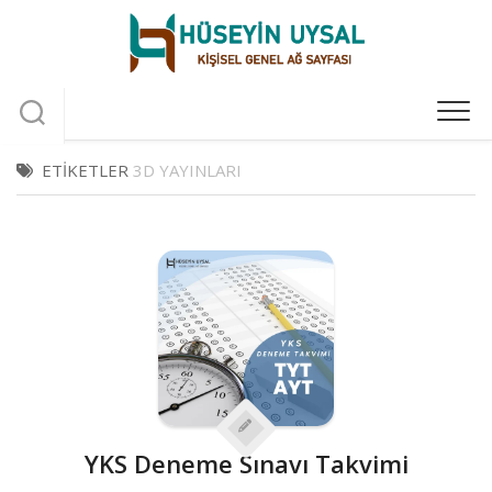
Skip
to
content
ETIKETLER
3D YAYINLARI
YKS Deneme Sınavı Takvimi