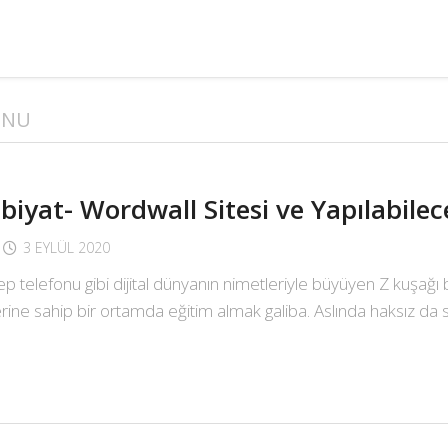
UNU
biyat- Wordwall Sitesi ve Yapılabilec
3 EYLÜL 2020
cep telefonu gibi dijital dünyanın nimetleriyle büyüyen Z kuşağı
lerine sahip bir ortamda eğitim almak galiba. Aslında haksız da 