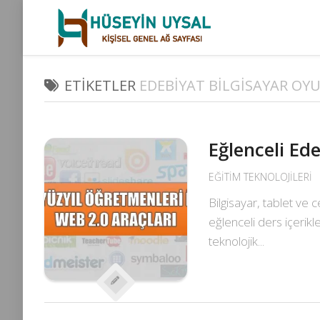
Skip
to
content
ETIKETLER
EDEBIYAT BILGISAYAR OY
Eğlenceli Ede
EĞITIM TEKNOLOJILERI
Bilgisayar, tablet ve 
eğlenceli ders içerik
teknolojik...