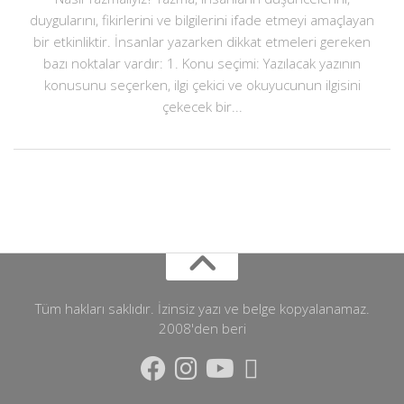
duygularını, fikirlerini ve bilgilerini ifade etmeyi amaçlayan
bir etkinliktir. İnsanlar yazarken dikkat etmeleri gereken
bazı noktalar vardır: 1. Konu seçimi: Yazılacak yazının
konusunu seçerken, ilgi çekici ve okuyucunun ilgisini
çekecek bir...
Tüm hakları saklıdır. İzinsiz yazı ve belge kopyalanamaz.
2008'den beri