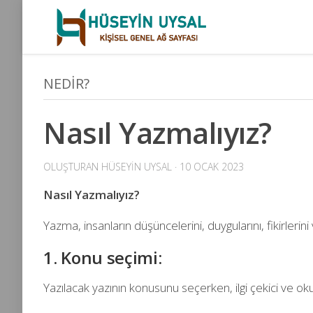
Skip
to
content
NEDIR?
Nasıl Yazmalıyız?
OLUŞTURAN
HÜSEYIN UYSAL
· 10 OCAK 2023
Nasıl Yazmalıyız?
Yazma, insanların düşüncelerini, duygularını, fikirlerin
1. Konu seçimi:
Yazılacak yazının konusunu seçerken, ilgi çekici ve oku