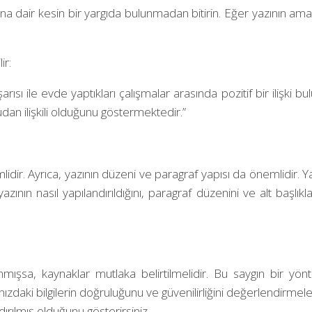
 dair kesin bir yargıda bulunmadan bitirin. Eğer yazının ama
ir:
ısı ile evde yaptıkları çalışmalar arasında pozitif bir ilişki 
udan ilişkili olduğunu göstermektedir.”
emlidir. Ayrıca, yazının düzeni ve paragraf yapısı da önemlidir.
ının nasıl yapılandırıldığını, paragraf düzenini ve alt başlıkla
ınmışsa, kaynaklar mutlaka belirtilmelidir. Bu saygın bir yö
nızdaki bilgilerin doğruluğunu ve güvenilirliğini değerlendirmel
ırılmış olduğunu gösterirsiniz.