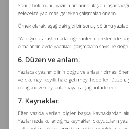
Sonuç bölümünü, yazının amacına ulaşıp ulaşamadığına
gelecekte yapılması gereken çalışmaları önerin.
Örnek olarak, aşağıdaki gibi bir sonuç bölümü yazılabil
“Yaptığımız araştırmada, öğrencilerin derslerinde başar
olmalarının evde yaptıkları çalışmaların sayısı ile doğr
6. Düzen ve anlam:
Yazılacak yazının dilinin doğru ve anlaşılır olması ön
ve okumayı keyifli hale getirmeyi hedefler. Düzen, yaz
olduğunu ve neyi anlatmaya çalıştığını ifade eder.
7. Kaynaklar:
Eğer yazıda verilen bilgiler başka kaynaklardan al
Yazılarınızda kullandığınız kaynaklar, okuyucuların yazı
atıfta
bulunarak, yazınızın bilimsel bir temelde yapıland