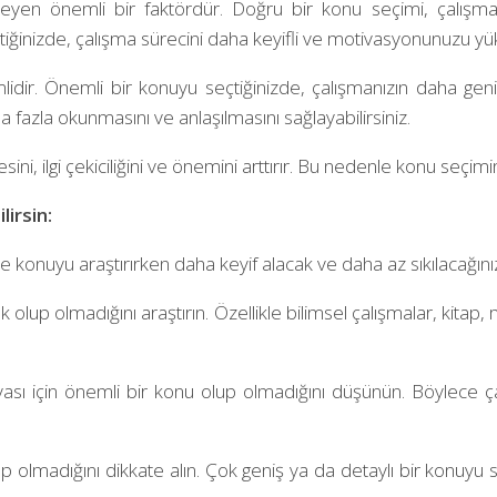
leyen önemli bir faktördür. Doğru bir konu seçimi, çalışman
eçtiğinizde, çalışma sürecini daha keyifli ve motivasyonunuzu yük
dir. Önemli bir konuyu seçtiğinizde, çalışmanızın daha geniş
fazla okunmasını ve anlaşılmasını sağlayabilirsiniz.
ini, ilgi çekiciliğini ve önemini arttırır. Bu nedenle konu seçim
lirsin:
ylece konuyu araştırırken daha keyif alacak ve daha az sıkılacağı
k olup olmadığını araştırın. Özellikle bilimsel çalışmalar, kitap
sı için önemli bir konu olup olmadığını düşünün. Böylece çal
olmadığını dikkate alın. Çok geniş ya da detaylı bir konuyu seç