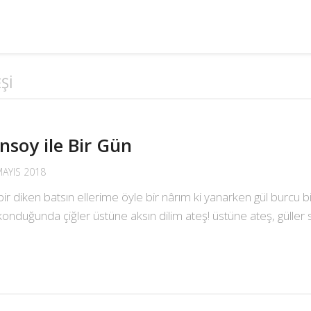
ŞI
nsoy ile Bir Gün
MAYIS 2018
 bir diken batsın ellerime öyle bir nârım ki yanarken gül burc
duğunda çiğler üstüne aksın dilim ateş! üstüne ateş, güller saç