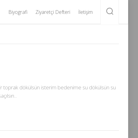
Biyografi
Ziyaretçi Defteri
İletişim
u bir toprak dökülsün isterim bedenime su dökülsün su
ılsın...