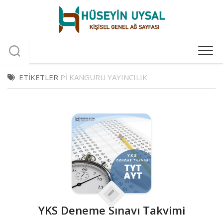
Skip
to
content
ETIKETLER
PI KANGURU YAYINCILIK
YKS Deneme Sınavı Takvimi