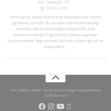
AYT
/
SINAVLAR
/
TYT
10 EKIM 2020
Herhangi bir sınava hazırlanmak başlı başına bir sistem
gerektiren süreçtir. Bu zamanın belli kesiminde bilgi
edinmek, belli kesimini bilgileri pekiştirmek, belli
kesimlerini edinilen bilginin test edilmesi aşamaları
oluşturmaktadır. Bilgi edinmek için konu anlatım görsel ve
materyalleri,...
Tüm hakları saklıdır. İzinsiz yazı ve belge kopyalanamaz.
2008'den beri