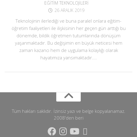
EĞITIM TEKNOLOJILERI
26 ARALIK 2019
Teknolojinin ilerlediği ve buna paralel onlara eğitim-
öğretim faaliyetleri ile ilişkisinin her geçen gün arttığı bu
dönemde, bildik öğretmen tutumlarında dönüşüm
yaşanmaktadır. Bu değişimin en büyük neticesi hem
zaman kazancı hem de uygulama kolaylığı olarak
hayatımıza yansımaktadır....
Tüm hakları saklıdır. İzinsiz yazı ve belge kopyalanamaz.
2008'den beri