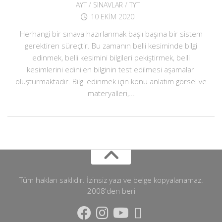
AYT
/
SINAVLAR
/
TYT
10 EKIM 2020
Herhangi bir sınava hazırlanmak başlı başına bir sistem
gerektiren süreçtir. Bu zamanın belli kesiminde bilgi
edinmek, belli kesimini bilgileri pekiştirmek, belli
kesimlerini edinilen bilginin test edilmesi aşamaları
oluşturmaktadır. Bilgi edinmek için konu anlatım görsel ve
materyalleri,...
Tüm hakları saklıdır. İzinsiz yazı ve belge kopyalanamaz.
2008'den beri