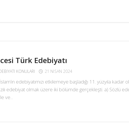
cesi Türk Edebiyatı
EDEBIYATI KONULARI
21 NISAN 2024
 İslam’ın edebiyatımızı etkilemeye başladığı 11. yüzyıla kadar
azılı edebiyat olmak üzere iki bölümde gerçekleşti. a) Sözlü ed
e ve...