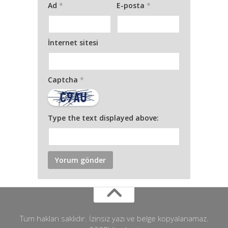
Ad
*
E-posta
*
İnternet sitesi
Captcha
*
Type the text displayed above:
Tüm hakları saklıdır. İzinsiz yazı ve belge kopyalanamaz.