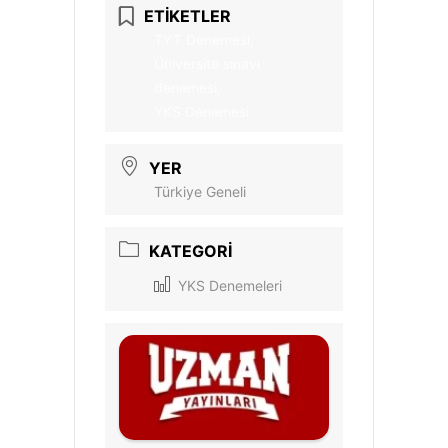
ETİKETLER
TYT Denemesi,
Üniversite sınavı
denemesi,
YKS Denemesi
YER
Türkiye Geneli
KATEGORI
YKS Denemeleri