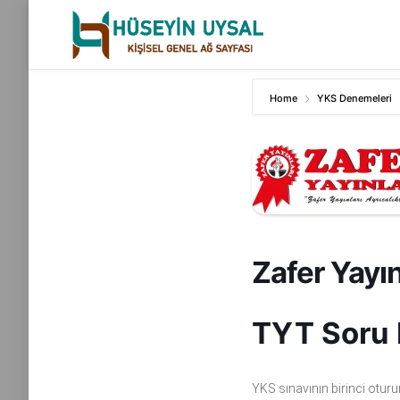
Skip
to
content
Home
YKS Denemeleri
Zafer Yayı
TYT Soru 
YKS sınavının birinci otur