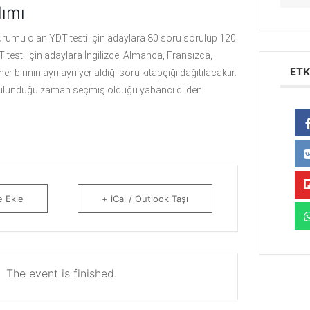
lımı
urumu olan YDT testi için adaylara 80 soru sorulup 120
T testi için adaylara İngilizce, Almanca, Fransızca,
ETK
r birinin ayrı ayrı yer aldığı soru kitapçığı dağıtılacaktır.
ulunduğu zaman seçmiş olduğu yabancı dilden
e Ekle
+ iCal / Outlook Taşı
The event is finished.