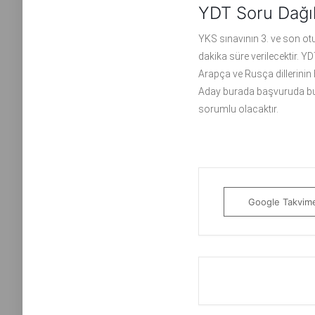
YDT Soru Dağı
YKS sınavının 3. ve son ot
dakika süre verilecektir. YD
Arapça ve Rusça dillerinin he
Aday burada başvuruda b
sorumlu olacaktır.
Google Takvim