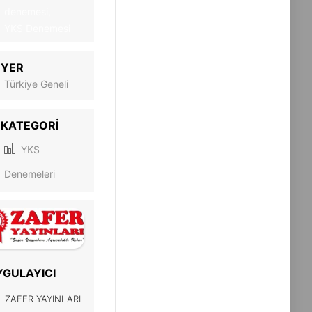
denemesi,
YKS Denemesi
YER
Türkiye Geneli
KATEGORI
YKS
Denemeleri
YGULAYICI
ZAFER YAYINLARI