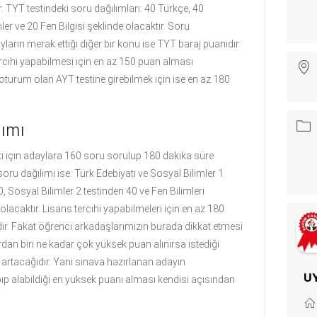
r. TYT testindeki soru dağılımları: 40 Türkçe, 40
er ve 20 Fen Bilgisi şeklinde olacaktır. Soru
yların merak ettiği diğer bir konu ise TYT baraj puanıdır.
cihi yapabilmesi için en az 150 puan alması
oturum olan AYT testine girebilmek için ise en az 180
ımı
ti için adaylara 160 soru sorulup 180 dakika süre
 soru dağılımı ise: Türk Edebiyatı ve Sosyal Bilimler 1
 Sosyal Bilimler 2 testinden 40 ve Fen Bilimleri
olacaktır. Lisans tercihi yapabilmeleri için en az 180
r. Fakat öğrenci arkadaşlarımızın burada dikkat etmesi
dan biri ne kadar çok yüksek puan alınırsa istediği
artacağıdır. Yani sınava hazırlanan adayın
U
apıp alabildiği en yüksek puanı alması kendisi açısından