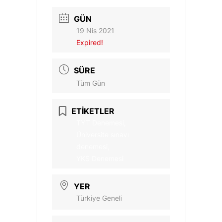
GÜN
19 Nis 2021
Expired!
SÜRE
Tüm Gün
ETİKETLER
TYT Denemesi,
Üniversite sınavı
denemesi,
YKS Denemesi
YER
Türkiye Geneli