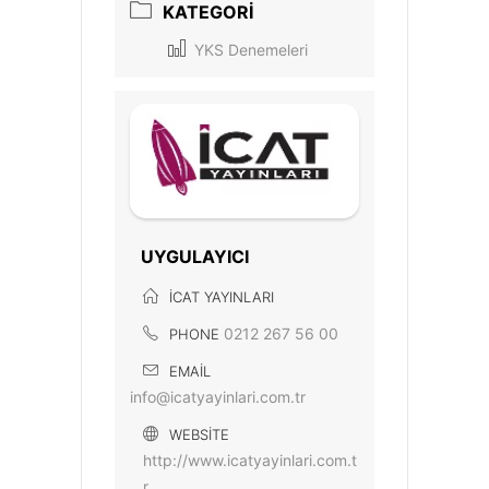
KATEGORI
YKS Denemeleri
UYGULAYICI
İCAT YAYINLARI
0212 267 56 00
PHONE
EMAIL
info@icatyayinlari.com.tr
WEBSITE
http://www.icatyayinlari.com.t
r