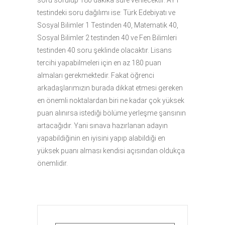
soru sorulup 180 dakika süre verilecektir. AYT
testindeki soru dağılımı ise: Türk Edebiyatı ve
Sosyal Bilimler 1 Testinden 40, Matematik 40,
Sosyal Bilimler 2 testinden 40 ve Fen Bilimleri
testinden 40 soru şeklinde olacaktır. Lisans
tercihi yapabilmeleri için en az 180 puan
almaları gerekmektedir. Fakat öğrenci
arkadaşlarımızın burada dikkat etmesi gereken
en önemli noktalardan biri ne kadar çok yüksek
puan alınırsa istediği bölüme yerleşme şansının
artacağıdır. Yani sınava hazırlanan adayın
yapabildiğinin en iyisini yapıp alabildiği en
yüksek puanı alması kendisi açısından oldukça
önemlidir.