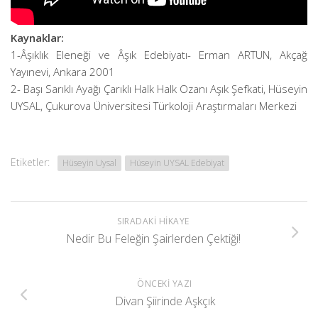
Kaynaklar:
1-Âşıklık Eleneği ve Âşık Edebiyatı- Erman ARTUN, Akçağ
Yayınevi, Ankara 2001
2- Başı Sarıklı Ayağı Çarıklı Halk Halk Ozanı Aşık Şefkati, Hüseyin
UYSAL, Çukurova Üniversitesi Türkoloji Araştırmaları Merkezi
Etiketler:
Hüseyin Uysal
Hüseyin UYSAL Edebiyat
SIRADAKI HIKAYE
Nedir Bu Feleğin Şairlerden Çektiği!
ÖNCEKI YAZI
Divan Şiirinde Aşkçık