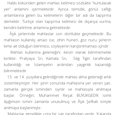
Halâs kökünden gelen mahlas kelimesi sözlükte “kurtulacak
yer” anlamını içermektedir. Ayrıca temizlik, gönül saflığı
anlamlarına gelen bu kelimelerin diğer bir adı da tapşırma
demektir. Türkçe olan tapşırma kelimesi de dışarıya vurma,
kendini belirtme anlamına gelmektedir.
Âşık şiirlerinde mahlaslar son dörtlükte geçmektedir. Bu
mahlasın kullanılış amacı ise, zihin hüneri, göz nuru şiirlerin
kime ait olduğun bilinmesi, söyleyenin karıştırılmaması içindir.
Mahlas kullanma geleneğini -kesin olarak bilinmemekle
birlikte- Pratyaya Srı, Kamala Srı, Sılıg Tigin tarafından
kullanıldığı ve İslamiyetin ardından yaygınlık kazandığı
bilinmektedir.
13. ve 14. yüzyıllara gelindiğinde mahlas alma geleneği artık
sistemleşmiştir. Her şiirin sonunda mahlasına yer veren şair,
zamanla gerçek isminden sıyrılır ve mahlasıyla anılmaya
başlar. Örneğin; Muhammet Reşat BÜYÜKGEDİK isimli
âşığımızın ismini zamanla unutulmuş ve Âşık Şefkati ismyle
anılmaya başlanmıştır.
Mahlaslar genellikle usta bir şair tarafından verilir. Yukarıda