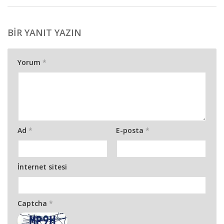
BIR YANIT YAZIN
Yorum
*
Ad
*
E-posta
*
İnternet sitesi
Captcha
*