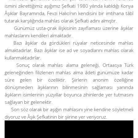
ismini zikrettiğimiz aşığımız Şefkati 1980 yılında katıldığı Konya
Âşıklar Bayramında, Fevzi Halıcı’nın kendisini bir imtihana tâbî
tutarak karşılığında mahlas olarak Şefkati adını almıştır.
Günümüz usta-çırak ilişkisinin zayıflaması üzerine âşıklar
mahlaslarını kendileri almaktadır.
Bazı âşıklar da gördükleri rüyalar neticesinde mahlas
almaktadırlar. Bazı âşıklar ise ad ve soyadlarını mahlas olarak
kullanmaktadırlar.
Sonuç olarak mahlas alama geleneği, Ortaasya Türk
geleneğinden filizlenen mahlas alma âdeti günümüze kadar
süre gelen bir özelliktir. Şiirlerin anonim özelliğine
dönüşmeden âşıklarının bilinmesinin sağlaması yanında
âşıkların isimlerinin yüzyıllar boyunca zihinlerde yer tutmasını
sağlayan bir gelenektir.
Son söz olarak bir aşığın mahlasını yine kendine söyletmeli
diyoruz ve Âşık Şefkatinin bir şiirine yer veriyoruz.