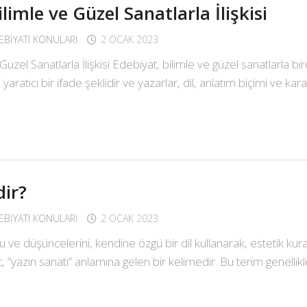
limle ve Güzel Sanatlarla İlişkisi
DEBIYATI KONULARI
2 OCAK 2023
Güzel Sanatlarla İlişkisi Edebiyat, bilimle ve güzel sanatlarla b
 yaratıcı bir ifade şeklidir ve yazarlar, dil, anlatım biçimi ve karak
ir?
DEBIYATI KONULARI
2 OCAK 2023
u ve düşüncelerini, kendine özgü bir dil kullanarak, estetik kura
 “yazın sanatı” anlamına gelen bir kelimedir. Bu terim genellikle ş