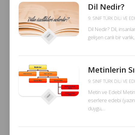
Dil Nedir?
9. SINIF TÜRK DILI VE E
Dil Nedir? Dil, insan
gelişen canlı bir varl
Metinlerin Sı
9. SINIF TÜRK DILI VE E
Metin ve Edebî Metin Di
eserlere edebi (yazın
duygu,...