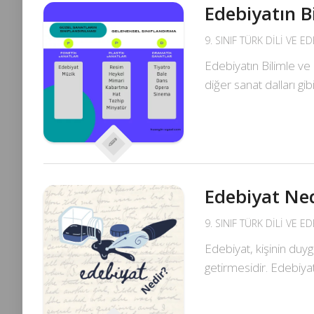
Edebiyatın Bi
9. SINIF TÜRK DILI VE E
Edebiyatın Bilimle ve 
diğer sanat dalları gibi
Edebiyat Ned
9. SINIF TÜRK DILI VE E
Edebiyat, kişinin duyg
getirmesidir. Edebiyat,