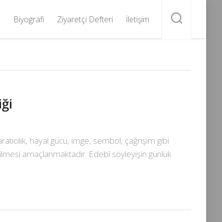
Biyografi
Ziyaretçi Defteri
İletişim
iği
tıcılık, hayal gücü, imge, sembol, çağrışım gibi
rilmesi amaçlanmaktadır. Edebî söyleyişin günlük