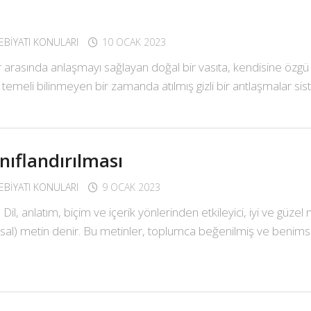
DEBIYATI KONULARI
10 OCAK 2023
lar arasında anlaşmayı sağlayan doğal bir vasıta, kendisine öz
ık, temeli bilinmeyen bir zamanda atılmış gizli bir antlaşmalar si
nıflandırılması
DEBIYATI KONULARI
9 OCAK 2023
l, anlatım, biçim ve içerik yönlerinden etkileyici, iyi ve güzel n
sal) metin denir. Bu metinler, toplumca beğenilmiş ve benimsenm