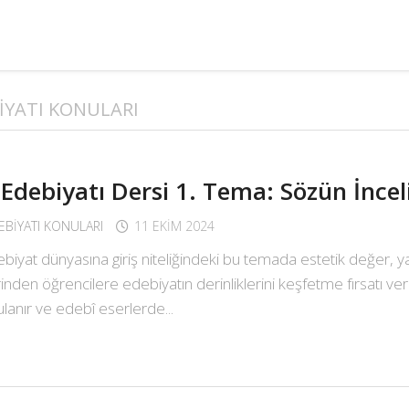
EBIYATI KONULARI
 Edebiyatı Dersi 1. Tema: Sözün İncel
DEBIYATI KONULARI
11 EKIM 2024
at dünyasına giriş niteliğindeki bu temada estetik değer, yara
nden öğrencilere edebiyatın derinliklerini keşfetme fırsatı ve
ulanır ve edebî eserlerde...