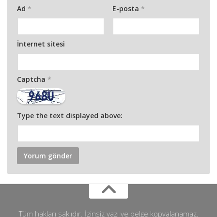
Ad
*
E-posta
*
İnternet sitesi
Captcha
*
Type the text displayed above:
Tüm hakları saklıdır. İzinsiz yazı ve belge kopyalanamaz.