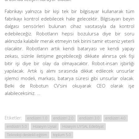
Fabrikayı yalnızca bir kişi tek bir bilgisayar kullanarak tüm
fabrikayı kontrol edebilecek hale gelecektir. Bilgisayarı beyin
dalgası sensörleri bulunan cihaz vasıtasıyla da kontrol
edebileceğiz. Robotların hepsi bozulursa diye bir soru
aklınızda kalabilir merak etmeyin tek birini tamir etseniz yeterli
olacaktır. Robotların artık kendi bataryası ve kendi yapay
zekası, sizinle iletişime geçebileceği dikkate alınırsa çek fişi
bitir işi diye bir olay da olmayacaktır. Robot-insan işbirliği
yapılacak. Artık iş alımı sırasında dikkat edilecek unsurlar
işlemci modeli, markası, batarya süresi gibi unsurlar olacak.
Belki de Robotun CV’sini okuyarak CEO olarak işe
alabileceksiniz. …
Etiketler:
endüstri 1.0
endüstri 2.0
endüstri 3.0
endüstri 4.0
endüstri 5.0
Hüseyin Uysal
Hüseyin UYSAL Edebiyat
Teknoloji destekli eğitim
toplum 5.0