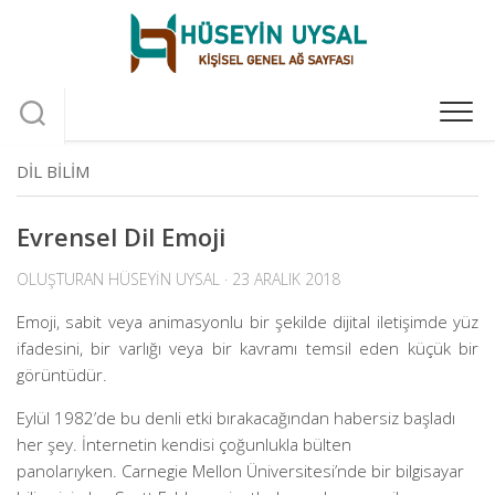
Skip
to
content
DIL BILIM
Evrensel Dil Emoji
OLUŞTURAN
HÜSEYIN UYSAL
· 23 ARALIK 2018
Emoji, sabit veya animasyonlu bir şekilde dijital iletişimde yüz
ifadesini, bir varlığı veya bir kavramı temsil eden küçük bir
görüntüdür.
Eylül 1982’de bu denli etki bırakacağından habersiz başladı
her şey. İnternetin kendisi çoğunlukla bülten
panolarıyken. Carnegie Mellon Üniversitesi’nde bir bilgisayar