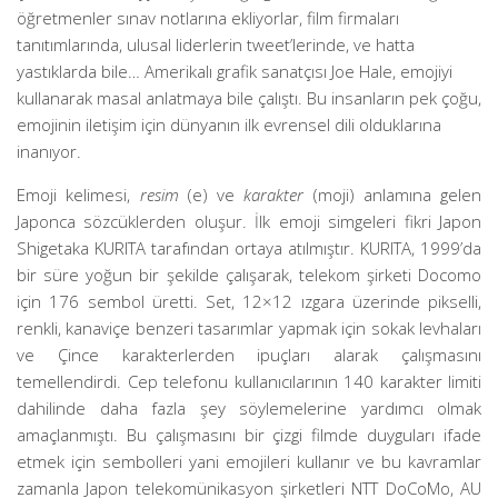
öğretmenler sınav notlarına ekliyorlar, film firmaları
tanıtımlarında, ulusal liderlerin tweet’lerinde, ve hatta
yastıklarda bile… Amerikalı grafik sanatçısı Joe Hale, emojiyi
kullanarak masal anlatmaya bile çalıştı. Bu insanların pek çoğu,
emojinin iletişim için dünyanın ilk evrensel dili olduklarına
inanıyor.
Emoji kelimesi,
resim
(e) ve
karakter
(moji) anlamına gelen
Japonca sözcüklerden oluşur. İlk emoji simgeleri fikri Japon
Shigetaka KURITA tarafından ortaya atılmıştır. KURITA, 1999’da
bir süre yoğun bir şekilde çalışarak, telekom şirketi Docomo
için 176 sembol üretti. Set, 12×12 ızgara üzerinde pikselli,
renkli, kanaviçe benzeri tasarımlar yapmak için sokak levhaları
ve Çince karakterlerden ipuçları alarak çalışmasını
temellendirdi. Cep telefonu kullanıcılarının 140 karakter limiti
dahilinde daha fazla şey söylemelerine yardımcı olmak
amaçlanmıştı. Bu çalışmasını bir çizgi filmde duyguları ifade
etmek için sembolleri yani emojileri kullanır ve bu kavramlar
zamanla Japon telekomünikasyon şirketleri NTT DoCoMo, AU