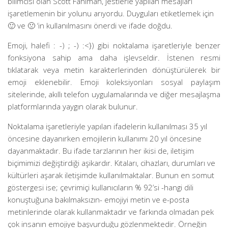
bilimcisi olan Scott Fahlman, jestlerle yapılan mesajları
işaretlemenin bir yolunu arıyordu. Duyguları etiketlemek için
🙂 ve 🙁 ‘in kullanılmasını önerdi ve ifade doğdu.
Emoji, halefi : -) ; -) :<}) gibi noktalama işaretleriyle benzer
fonksiyona sahip ama daha işlevseldir. İstenen resmi
tıklatarak veya metin karakterlerinden dönüştürülerek bir
emoji eklenebilir. Emoji koleksiyonları sosyal paylaşım
sitelerinde, akıllı telefon uygulamalarında ve diğer mesajlaşma
platformlarında yaygın olarak bulunur.
Noktalama işaretleriyle yapılan ifadelerin kullanılması 35 yıl
öncesine dayanırken emojilerin kullanımı 20 yıl öncesine
dayanmaktadır. Bu ifade tarzlarının her ikisi de, iletişim
biçimimizi değiştirdiği aşikardır. Kıtaları, cihazları, durumları ve
kültürleri aşarak iletişimde kullanılmaktalar. Bunun en somut
göstergesi ise; çevrimiçi kullanıcıların % 92’si -hangi dili
konuştuğuna bakılmaksızın- emojiyi metin ve e-posta
metinlerinde olarak kullanmaktadır ve farkında olmadan pek
çok insanın emojiye başvurduğu gözlenmektedir. Örneğin