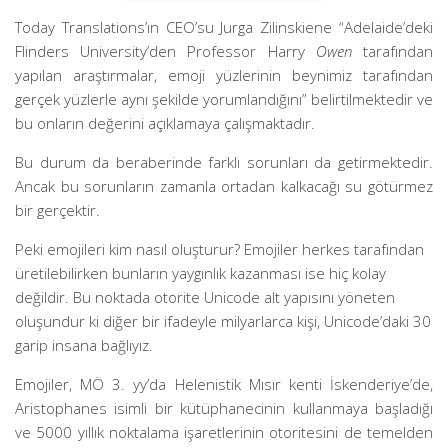
Today Translations’ın CEO’su Jurga Zilinskiene “Adelaide’deki
Flinders University’den Professor Harry
Owen
tarafından
yapılan araştırmalar, emoji yüzlerinin beynimiz tarafından
gerçek yüzlerle aynı şekilde yorumlandığını” belirtilmektedir ve
bu onların değerini açıklamaya çalışmaktadır.
Bu durum da beraberinde farklı sorunları da getirmektedir.
Ancak bu sorunların zamanla ortadan kalkacağı su götürmez
bir gerçektir.
Peki emojileri kim nasıl oluşturur? Emojiler herkes tarafından
üretilebilirken bunların yaygınlık kazanması ise hiç kolay
değildir. Bu noktada otorite Unicode alt yapısını yöneten
oluşundur ki diğer bir ifadeyle milyarlarca kişi, Unicode’daki 30
garip insana bağlıyız.
Emojiler, MÖ 3. yy’da Helenistik Mısır kenti İskenderiye’de,
Aristophanes isimli bir kütüphanecinin kullanmaya başladığı
ve 5000 yıllık noktalama işaretlerinin otoritesini de temelden