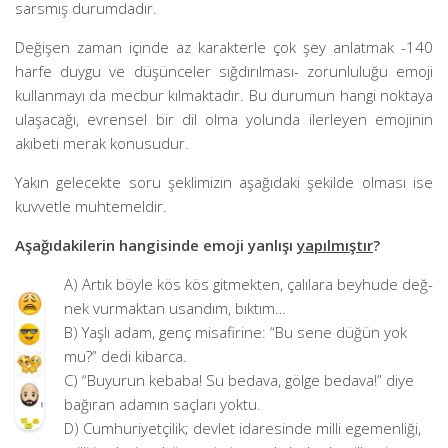
sarsmış durumdadır.
Değişen zaman içinde az karakterle çok şey anlatmak -140
harfe duygu ve düşünceler sığdırılması- zorunluluğu emoji
kullanmayı da mecbur kılmaktadır. Bu durumun hangi noktaya
ulaşacağı, evrensel bir dil olma yolunda ilerleyen emojinin
akıbeti merak konusudur.
Yakın gelecekte soru şeklimizin aşağıdaki şekilde olması ise
kuvvetle muhtemeldir.
Aşağıdakilerin hangisinde emoji yanlışı
yapıl­mıştır
?
A) Artık böyle kös kös gitmekten, çalılara beyhude değ­
nek vurmaktan usandım, bıktım…
B) Yaşlı adam, genç misafirine: “Bu sene düğün yok
mu?” dedi kibarca.
C) “Buyurun kebaba! Su bedava, gölge bedava!” diye
bağıran adamın saçları yoktu.
D) Cumhuriyetçilik; devlet idaresinde milli egemenliği,