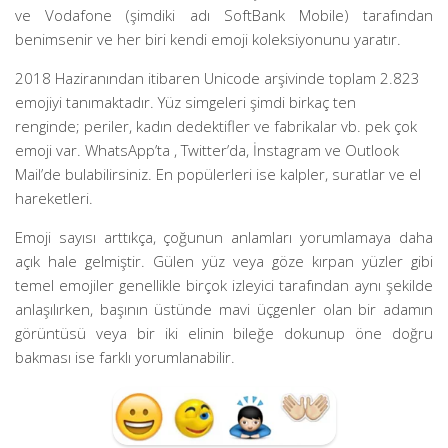
ve Vodafone (şimdiki adı SoftBank Mobile) tarafından
benimsenir ve her biri kendi emoji koleksiyonunu yaratır.
2018 Haziranından itibaren Unicode arşivinde toplam 2.823
emojiyi tanımaktadır. Yüz simgeleri şimdi birkaç ten
renginde; periler, kadın dedektifler ve fabrikalar vb. pek çok
emoji var. WhatsApp’ta , Twitter’da, İnstagram ve Outlook
Mail’de bulabilirsiniz. En popülerleri ise kalpler, suratlar ve el
hareketleri.
Emoji sayısı arttıkça, çoğunun anlamları yorumlamaya daha
açık hale gelmiştir. Gülen yüz veya göze kırpan yüzler gibi
temel emojiler genellikle birçok izleyici tarafından aynı şekilde
anlaşılırken, başının üstünde mavi üçgenler olan bir adamın
görüntüsü veya bir iki elinin bileğe dokunup öne doğru
bakması ise farklı yorumlanabilir.