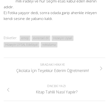
milli iradeyi ve hür seçimi esas kabul eden ilkenin
adıdır.
E) Fotika yaşıyor dedi, sonra odada garip ahenkle inleyen
kendi sesine de yabancı kaldı.
Etiketler:
emoji
evrensel dil
Hüseyin Uysal
Hüseyin UYSAL Edebiyat
noktalama
SIRADAKI HIKAYE
Çikolata İçin Teşekkür Ederim Öğretmenim!
ÖNCEKI YAZI
Kitap Tahlili Nasıl Yapılır?